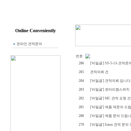
온라인 견적문의
번호
286
['
비밀글
'] SS-5-1A 견적문
285
견적의뢰 건
284
['
비밀글
'] 견적의뢰 입니다
283
['
비밀글
'] 로터리캠스위
282
['
비밀글
'] MC 견적 요청 건
281
['
비밀글
'] 제품 재문의 드
280
['
비밀글
'] 제품 문의 드립니
279
['
비밀글
'] Eaton 견적 문