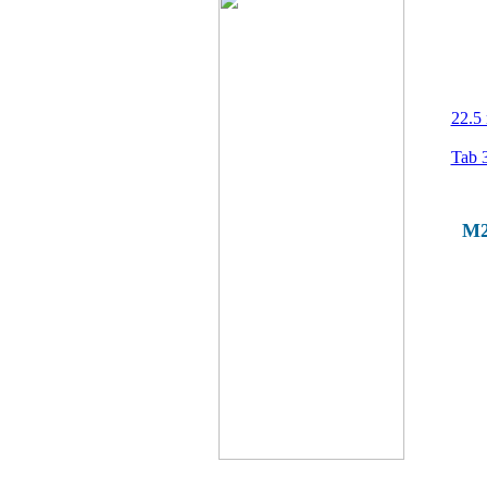
22.5
Tab 
M2