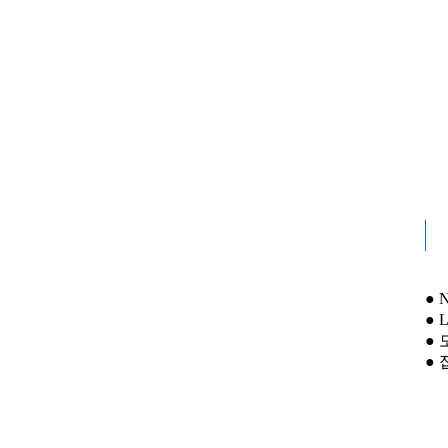
●
● 
●
● 