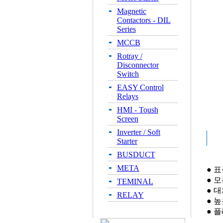
Magnetic
Contactors - DIL
Series
MCCB
Rotray /
Disconnector
Switch
EASY Control
Relays
HMI - Toush
Screen
Inverter / Soft
Starter
BUSDUCT
META
● 
● 모
TEMINAL
● 
RELAY
● 
● 