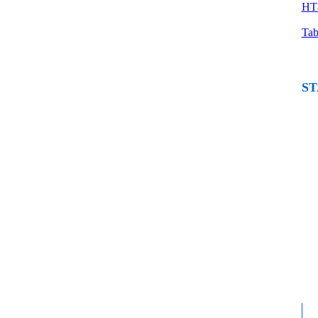
HT8
Tab
ST