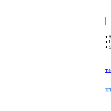
●
● 
● 
Tab
HT